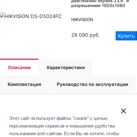
диагональю экрана 23,6" и
разрешением 1920х1080
HIKVISION
28 090
руб.
Купить
Описание
Характеристики
Комплектация
Руководство по эксплуатации
Поставка под заказ
Обращаем Ваше внимание, что вся информация,
Этот сайт использует файлы "cookie" с целью
размещенная на данном интернет-сайте, носит
персонализации сервисов и повышения удобства
информационный характер и не является публичной
пользования вэб-сайтом. Если Вы не хотите, чтобы