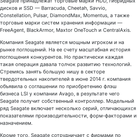
Seagate принадлежат торговые марки HDD, гибридных
дисков и SSD — Barracuda, Cheetah, Savvio,
Constellation, Pulsar, DiamondMax, Momentus, а также
торговые марки систем хранения информации —
FreeAgent, BlackArmor, Maxtor OneTouch и CentralAxis.
Компания Seagate является мощным игроком и на
рынке поглощений. На ее счету масштабная история
поглощения конкурентов. Но практически каждая
такая операция давала толчок развитию технологий.
Стремясь занять большую нишу в секторе
твердотельных накопителей в июне 2014 г. компания
объявила о соглашении по приобретению флэш
бизнеса LSI у компании Avago, в результате чего
Seagate получит собственный контроллер. Модельный
ряд Seagate включает несколько серий, отличающихся
показателями производительности, форм-факторами и
назначением.
Кроме того, Seagate сотрудничает с фирмами по