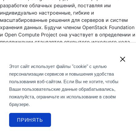
разработке облачных решений, поставляя им
индивидуально настроенные, гибкие и
масштабированные решения для серверов и систем
хранения данных. Будучи членом OpenStack Foundation
и Open Compute Project она участвует в определении и
продвижении стандартов открытого исходного кода
для облачных вычислений.
Обращаем Ваше внимание, что вся информация,
Этот сайт использует файлы "cookie" с целью
размещенная на данном интернет-сайте, носит
персонализации сервисов и повышения удобства
информационный характер и не является публичной
пользования вэб-сайтом. Если Вы не хотите, чтобы
офертой, определяемой положениями Статьи 437 (2)
Ваши пользовательские данные обрабатывались,
ГК РФ.
пожалуйста, ограничьте их использование в своём
браузере.
© 2018-2020 «Смарт Коннекшен» - проектный
дистрибьютор систем безопасности
ПРИНЯТЬ
info@smconnection.ru
,
адрес офиса и контакты