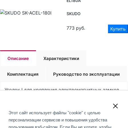
EL180A
SKUDO
773
руб.
Купить
Описание
Характеристики
Комплектация
Руководство по эксплуатации
Уголок l для крепления электромагнитных замков
EL180A
Обращаем Ваше внимание, что вся информация,
Этот сайт использует файлы "cookie" с целью
размещенная на данном интернет-сайте, носит
персонализации сервисов и повышения удобства
информационный характер и не является публичной
пользования вэб-сайтом. Если Вы не хотите, чтобы