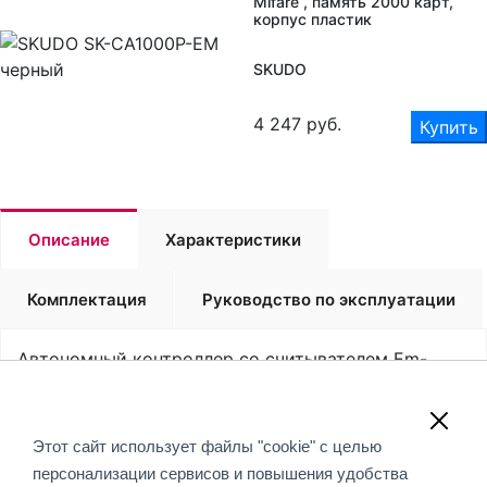
Mifare , память 2000 карт,
корпус пластик
SKUDO
4 247
руб.
Купить
Описание
Характеристики
Комплектация
Руководство по эксплуатации
Автономный контроллер со считывателем Em-
marin х Mifare , память 2000 карт, корпус пластик
Обращаем Ваше внимание, что вся информация,
Этот сайт использует файлы "cookie" с целью
размещенная на данном интернет-сайте, носит
персонализации сервисов и повышения удобства