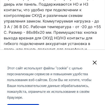
дверь или панель. Поддерживаются НО и НЗ
контакты, что удобно при подключении к
контроллерам СКУД и различным схемам
управления замком. Коммутируемая нагрузка - до
3 А / 36 В DC. Рабочая температура - от -20 до +55
C. Размер - 86х86х20 мм. Преимущества: кнопка
выхода врезная для СКУД НО/НЗ контакты для
гибкого подключения аккуратная установка в
дверь или панель подходит для домофона и
контроля доступа нагрузка до 3 А / 36 В DC
Обращаем Ваше внимание, что вся информация,
Этот сайт использует файлы "cookie" с целью
размещенная на данном интернет-сайте, носит
персонализации сервисов и повышения удобства
информационный характер и не является публичной
пользования вэб-сайтом. Если Вы не хотите, чтобы
офертой, определяемой положениями Статьи 437 (2)
Ваши пользовательские данные обрабатывались,
ГК РФ.
пожалуйста, ограничьте их использование в своём
браузере.
© 2018-2020 «Смарт Коннекшен» - проектный