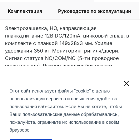
Комплектация
Руководство по эксплуатации
Электрозащелка, НО, направляющая
планка,питание 12B DC/120mА, цинковый сплав, в
комплекте с планкой 149х28x3 мм. Усилие
удержания 350 кг. Мониторинг ригиля/двери.
Сигнал статуса NC/COM/NO (5-ти проводное
подключение). Размер защелки без планки
149х39х31 мм. Рабочая температура -30°С…+50°С.
Обращаем Ваше внимание, что вся информация,
Этот сайт использует файлы "cookie" с целью
размещенная на данном интернет-сайте, носит
персонализации сервисов и повышения удобства
информационный характер и не является публичной
пользования вэб-сайтом. Если Вы не хотите, чтобы
офертой, определяемой положениями Статьи 437 (2)
Ваши пользовательские данные обрабатывались,
ГК РФ.
пожалуйста, ограничьте их использование в своём
браузере.
© 2018-2020 «Смарт Коннекшен» - проектный