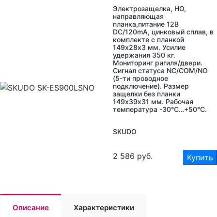
Электрозащелка, НО,
направляющая
планка,питание 12B
DC/120mА, цинковый сплав, в
комплекте с планкой
149х28x3 мм. Усилие
удержания 350 кг.
Мониторинг ригиля/двери.
Сигнал статуса NC/COM/NO
(5-ти проводное
подключение). Размер
защелки без планки
149х39х31 мм. Рабочая
температура -30°С…+50°С.
SKUDO
2 586
руб.
Купить
Описание
Характеристики