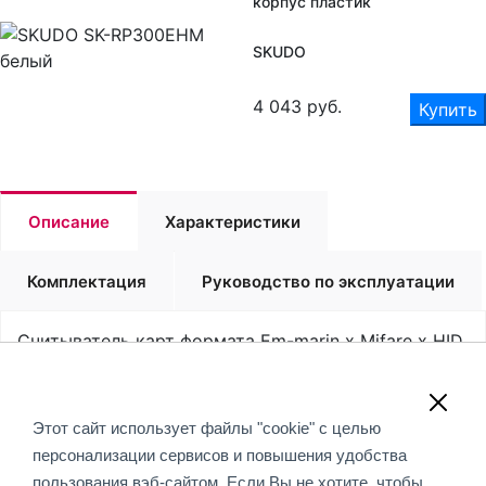
корпус пластик
SKUDO
4 043
руб.
Купить
Описание
Характеристики
Комплектация
Руководство по эксплуатации
Считыватель карт формата Em-marin х Mifare х HID,
корпус пластик
Обращаем Ваше внимание, что вся информация,
Этот сайт использует файлы "cookie" с целью
размещенная на данном интернет-сайте, носит
персонализации сервисов и повышения удобства
информационный характер и не является публичной
пользования вэб-сайтом. Если Вы не хотите, чтобы